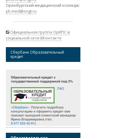
Оренбургский медицинский колледж:
pk.med@origt.ru
Официальная группа ОрИПС в
социальной сети ВКонтакте
Сбербанк Образовательный
кредит
Образовательное