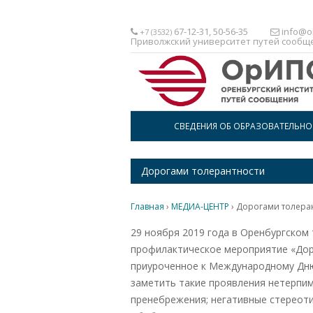
67-12-31, 50-56-35
info@or
+7 (3532)
Приволжский университет путей сообщ
СВЕДЕНИЯ ОБ ОБРАЗОВАТЕЛЬН
Дорогами толерантности
Главная
›
МЕДИА-ЦЕНТР
›
Дорогами толера
29 ноября 2019 года в Оренбургско
профилактическое мероприятие «Дор
приуроченное к Международному Дню
заметить такие проявления нетерпим
пренебрежения; негативные стереоти