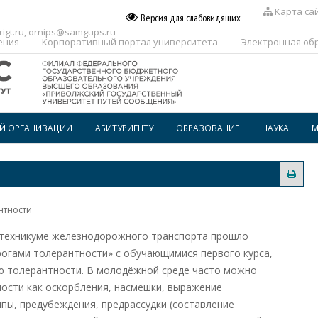
Карта са
Версия для слабовидящих
igt.ru
,
ornips@samgups.ru
ения
Корпоративный портал университета
Электронная об
ОЙ ОРГАНИЗАЦИИ
АБИТУРИЕНТУ
ОБРАЗОВАНИЕ
НАУКА
М
ПЕРЕЧЕНЬ ПРОФЕССИЙ И
РАСПИСАНИЕ
СПЕЦИАЛЬНОСТЕЙ, ПО КОТОРЫМ
ПРЕДОСТАВЛЯЕТСЯ
ГОСПОДДЕРЖКА
ВОСПИТАТЕЛЬНАЯ РАБОТА
ОБРАЗОВАТЕЛЬНОГО
КРЕДИТОВАНИЯ В СПО
нтности
ДОПОЛНИТЕЛЬНОЕ
ПРОФЕССИОНАЛЬНОЕ
ОБРАЗОВАНИЕ
м техникуме железнодорожного транспорта прошло
огами толерантности» с обучающимися первого курса,
БИБЛИОТЕКА
 толерантности. В молодёжной среде часто можно
ости как оскорбления, насмешки, выражение
пы, предубеждения, предрассудки (составление