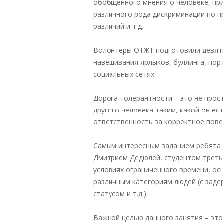
обобщенного мнения о человеке, прин
различного рода дискриминации по п
различий и т.д.
Волонтёры ОТЖТ подготовили девять
навешивания ярлыков, буллинга, пор
социальных сетях.
Дорога толерантности – это не прос
другого человека таким, какой он ес
ответственность за корректное пове
Самым интересным заданием ребята 
Дмитрием Дедюлей, студентом третье
условиях ограниченного времени, ос
различным категориям людей (с заде
статусом и т.д.).
Важной целью данного занятия – это