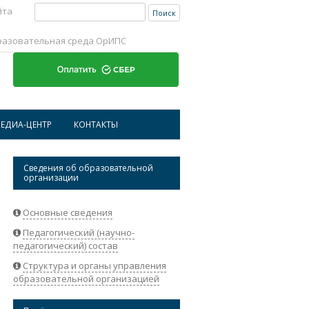
Найти:
йта
разовательная среда ОрИПС
Перейти к содержимому
ЕДИА-ЦЕНТР
КОНТАКТЫ
ИСТОРИЧЕСКАЯ СПРАВКА ОРИПС
АДРЕСА И ТЕЛЕФОНЫ
Сведения об образовательной
организации
НОВОСТИ
РЕКВИЗИТЫ ОРГАНИЗАЦИИ
АБИТУРИЕНТАМ
ОБРАТНАЯ СВЯЗЬ
Основные сведения
Педагогический (научно-
СТУДЕНТАМ
педагогический) состав
НАУКА
Структура и органы управления
образовательной организацией
СОТРУДНИКАМ