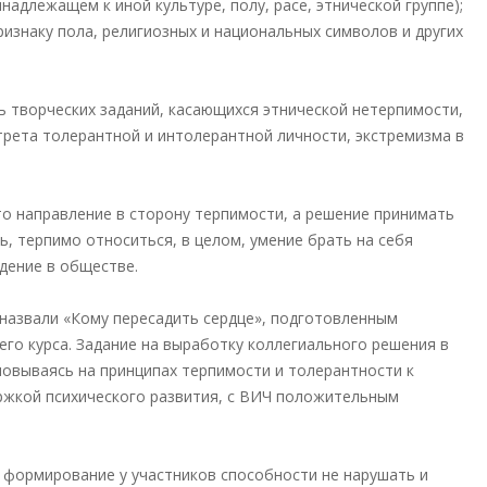
адлежащем к иной культуре, полу, расе, этнической группе);
ризнаку пола, религиозных и национальных символов и других
 творческих заданий, касающихся этнической нетерпимости,
трета толерантной и интолерантной личности, экстремизма в
то направление в сторону терпимости, а решение принимать
ть, терпимо относиться, в целом, умение брать на себя
дение в обществе.
назвали «Кому пересадить сердце», подготовленным
го курса. Задание на выработку коллегиального решения в
новываясь на принципах терпимости и толерантности к
ржкой психического развития, с ВИЧ положительным
 формирование у участников способности не нарушать и