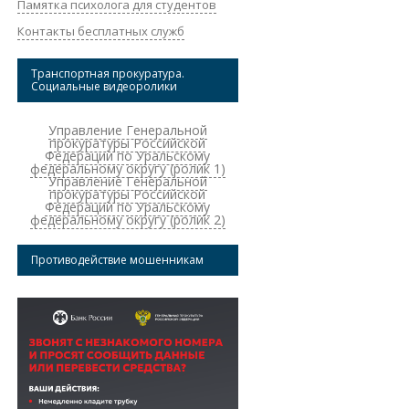
Памятка психолога для студентов
Контакты бесплатных служб
Транспортная прокуратура.
Социальные видеоролики
Управление Генеральной
прокуратуры Российской
Федерации по Уральскому
федеральному округу (ролик 1)
Управление Генеральной
прокуратуры Российской
Федерации по Уральскому
федеральному округу (ролик 2)
Противодействие мошенникам