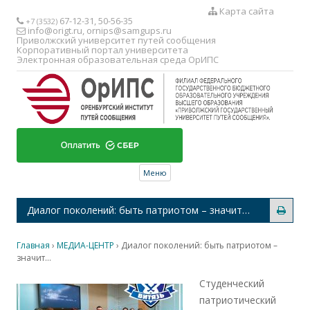
Карта сайта
67-12-31, 50-56-35
+7 (3532)
info@origt.ru
,
ornips@samgups.ru
Приволжский университет путей сообщения
Корпоративный портал университета
Электронная образовательная среда ОрИПС
Перейти к содержимому
Меню
Диалог поколений: быть патриотом – значит…
Главная
›
МЕДИА-ЦЕНТР
›
Диалог поколений: быть патриотом –
значит…
Студенческий
патриотический