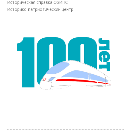
Историческая справка ОрИПС
Историко-патриотический центр