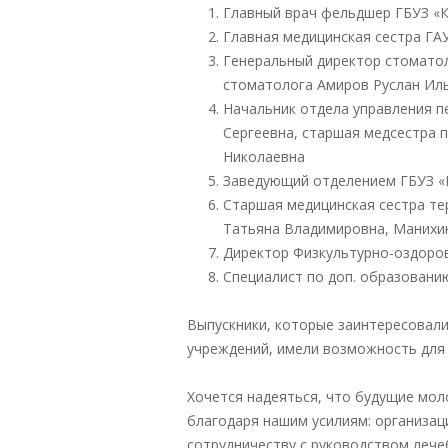
Главный врач фельдшер ГБУЗ «
Главная медицинская сестра ГА
Генеральный директор стомато
стоматолога Амиров Руслан Ил
Начальник отдела управления 
Сергеевна, старшая медсестра 
Николаевна
Заведующий отделением ГБУЗ «Г
Старшая медицинская сестра т
Татьяна Владимировна, Манихи
Директор Физкультурно-оздоро
Специалист по доп. образован
Выпускники, которые заинтересовал
учреждений, имели возможность для
Хочется надеяться, что будущие мол
благодаря нашим усилиям: организац
сотрудничеству с руководством лече