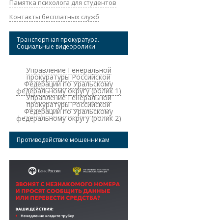
Памятка психолога для студентов
Контакты бесплатных служб
Транспортная прокуратура.
Социальные видеоролики
Управление Генеральной
прокуратуры Российской
Федерации по Уральскому
федеральному округу (ролик 1)
Управление Генеральной
прокуратуры Российской
Федерации по Уральскому
федеральному округу (ролик 2)
Противодействие мошенникам