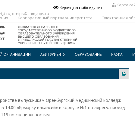
Карта са
Версия для слабовидящих
igt.ru
,
ornips@samgups.ru
ения
Корпоративный портал университета
Электронная об
ОЙ ОРГАНИЗАЦИИ
АБИТУРИЕНТУ
ОБРАЗОВАНИЕ
НАУКА
М
ПЕРЕЧЕНЬ ПРОФЕССИЙ И
РАСПИСАНИЕ
СПЕЦИАЛЬНОСТЕЙ, ПО КОТОРЫМ
ПРЕДОСТАВЛЯЕТСЯ
ГОСПОДДЕРЖКА
ВОСПИТАТЕЛЬНАЯ РАБОТА
ОБРАЗОВАТЕЛЬНОГО
КРЕДИТОВАНИЯ В СПО
й
ДОПОЛНИТЕЛЬНОЕ
ПРОФЕССИОНАЛЬНОЕ
ОБРАЗОВАНИЕ
ройстве выпускникам Оренбургский медицинский колледж –
в 14:00 «Ярмарку вакансий» в корпусе №1 по адресу: проезд
БИБЛИОТЕКА
1118 по специальностям: