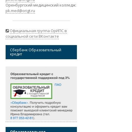
Оренбургский медицинский колледж:
pk.med@origt.ru
Официальная группа ОрИПС в
социальной сети ВКонтакте
Сбербанк Образовательный
кредит
Образовательное