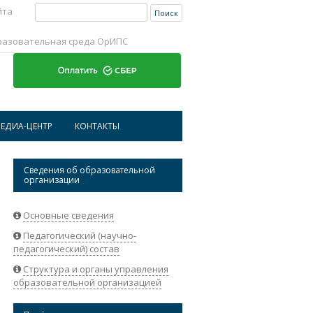
Найти:
йта
разовательная среда ОрИПС
Перейти к содержимому
ЕДИА-ЦЕНТР
КОНТАКТЫ
ИСТОРИЧЕСКАЯ СПРАВКА ОРИПС
АДРЕСА И ТЕЛЕФОНЫ
Сведения об образовательной
организации
НОВОСТИ
РЕКВИЗИТЫ ОРГАНИЗАЦИИ
АБИТУРИЕНТАМ
ОБРАТНАЯ СВЯЗЬ
Основные сведения
Педагогический (научно-
СТУДЕНТАМ
педагогический) состав
НАУКА
Структура и органы управления
образовательной организацией
СОТРУДНИКАМ