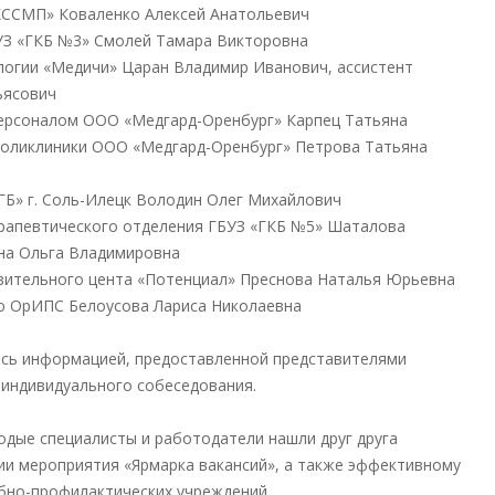
КССМП» Коваленко Алексей Анатольевич
УЗ «ГКБ №3» Смолей Тамара Викторовна
логии «Медичи» Царан Владимир Иванович, ассистент
ьясович
персоналом ООО «Медгард-Оренбург» Карпец Татьяна
поликлиники ООО «Медгард-Оренбург» Петрова Татьяна
Б» г. Соль-Илецк Володин Олег Михайлович
ерапевтического отделения ГБУЗ «ГКБ №5» Шаталова
на Ольга Владимировна
вительного цента «Потенциал» Преснова Наталья Юрьевна
ию ОрИПС Белоусова Лариса Николаевна
ись информацией, предоставленной представителями
 индивидуального собеседования.
одые специалисты и работодатели нашли друг друга
ии мероприятия «Ярмарка вакансий», а также эффективному
бно-профилактических учреждений.