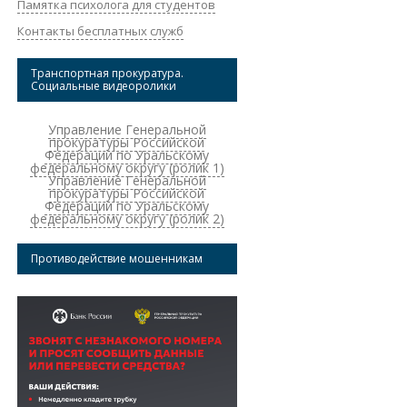
Памятка психолога для студентов
Контакты бесплатных служб
Транспортная прокуратура.
Социальные видеоролики
Управление Генеральной
прокуратуры Российской
Федерации по Уральскому
федеральному округу (ролик 1)
Управление Генеральной
прокуратуры Российской
Федерации по Уральскому
федеральному округу (ролик 2)
Противодействие мошенникам