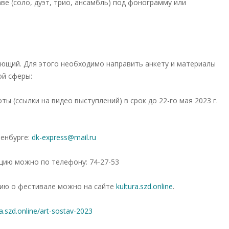
е (соло, дуэт, трио, ансамбль) под фонограмму или
ющий. Для этого необходимо направить анкету и материалы
ой сферы:
ы (ссылки на видео выступлений) в срок до 22-го мая 2023 г.
ренбурге:
dk-express@mail.ru
ию можно по телефону: 74-27-53
ию о фестивале можно на сайте
kultura.szd.online
.
ra.szd.online/art-sostav-2023