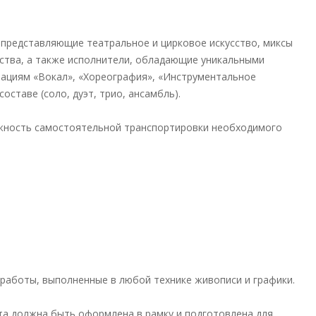
 представляющие театральное и цирковое искусство, миксы
сства, а также исполнители, обладающие уникальными
нациям «Вокал», «Хореография», «Инструментальное
оставе (соло, дуэт, трио, ансамбль).
жность самостоятельной транспортировки необходимого
работы, выполненные в любой технике живописи и графики.
та должна быть оформлена в рамку и подготовлена для