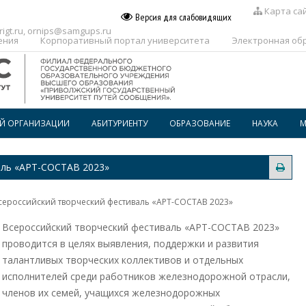
Карта са
Версия для слабовидящих
igt.ru
,
ornips@samgups.ru
ения
Корпоративный портал университета
Электронная об
ОЙ ОРГАНИЗАЦИИ
АБИТУРИЕНТУ
ОБРАЗОВАНИЕ
НАУКА
М
ПЕРЕЧЕНЬ ПРОФЕССИЙ И
РАСПИСАНИЕ
СПЕЦИАЛЬНОСТЕЙ, ПО КОТОРЫМ
аль «АРТ-СОСТАВ 2023»
ПРЕДОСТАВЛЯЕТСЯ
ГОСПОДДЕРЖКА
ВОСПИТАТЕЛЬНАЯ РАБОТА
ОБРАЗОВАТЕЛЬНОГО
КРЕДИТОВАНИЯ В СПО
сероссийский творческий фестиваль «АРТ-СОСТАВ 2023»
ДОПОЛНИТЕЛЬНОЕ
ПРОФЕССИОНАЛЬНОЕ
ОБРАЗОВАНИЕ
Всероссийский творческий фестиваль «АРТ-СОСТАВ 2023»
проводится в целях выявления, поддержки и развития
БИБЛИОТЕКА
талантливых творческих коллективов и отдельных
исполнителей среди работников железнодорожной отрасли,
членов их семей, учащихся железнодорожных