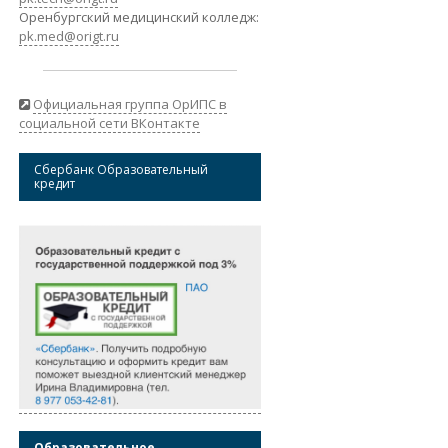
Оренбургский медицинский колледж:
pk.med@origt.ru
Официальная группа ОрИПС в
социальной сети ВКонтакте
Сбербанк Образовательный
кредит
Образовательное