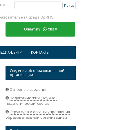
Найти:
йта
разовательная среда ОрИПС
Перейти к содержимому
ЕДИА-ЦЕНТР
КОНТАКТЫ
ИСТОРИЧЕСКАЯ СПРАВКА ОРИПС
АДРЕСА И ТЕЛЕФОНЫ
Сведения об образовательной
организации
НОВОСТИ
РЕКВИЗИТЫ ОРГАНИЗАЦИИ
АБИТУРИЕНТАМ
ОБРАТНАЯ СВЯЗЬ
Основные сведения
Педагогический (научно-
СТУДЕНТАМ
педагогический) состав
НАУКА
Структура и органы управления
образовательной организацией
СОТРУДНИКАМ