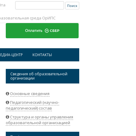
Найти:
йта
разовательная среда ОрИПС
Перейти к содержимому
ЕДИА-ЦЕНТР
КОНТАКТЫ
ИСТОРИЧЕСКАЯ СПРАВКА ОРИПС
АДРЕСА И ТЕЛЕФОНЫ
Сведения об образовательной
организации
НОВОСТИ
РЕКВИЗИТЫ ОРГАНИЗАЦИИ
АБИТУРИЕНТАМ
ОБРАТНАЯ СВЯЗЬ
Основные сведения
Педагогический (научно-
СТУДЕНТАМ
педагогический) состав
НАУКА
Структура и органы управления
образовательной организацией
СОТРУДНИКАМ