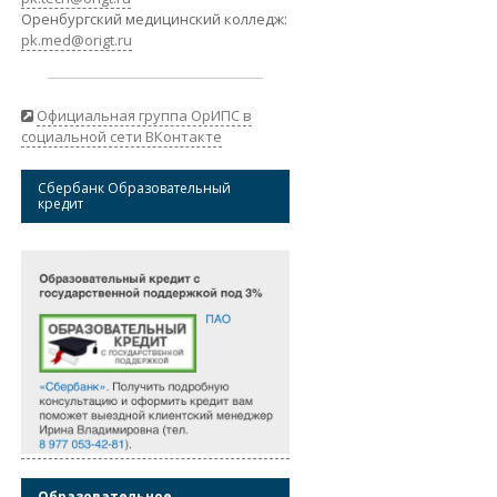
Оренбургский медицинский колледж:
pk.med@origt.ru
Официальная группа ОрИПС в
социальной сети ВКонтакте
Сбербанк Образовательный
кредит
Образовательное