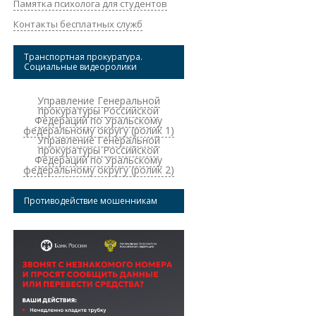
Памятка психолога для студентов
Контакты бесплатных служб
Транспортная прокуратура.
Социальные видеоролики
Управление Генеральной
прокуратуры Российской
Федерации по Уральскому
федеральному округу (ролик 1)
Управление Генеральной
прокуратуры Российской
Федерации по Уральскому
федеральному округу (ролик 2)
Противодействие мошенникам