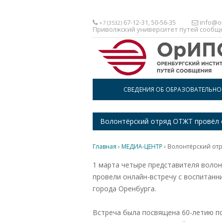
67-12-31, 50-56-35
info@or
+7 (3532)
Приволжский университет путей сообщ
СВЕДЕНИЯ ОБ ОБРАЗОВАТЕЛЬН
Волонтёрский отряд ОТЖТ провёл 
Главная
›
МЕДИА-ЦЕНТР
›
Волонтёрский отр
1 марта четыре представителя волон
провели онлайн-встречу с воспитанн
города Оренбурга.
Встреча была посвящена 60-летию п