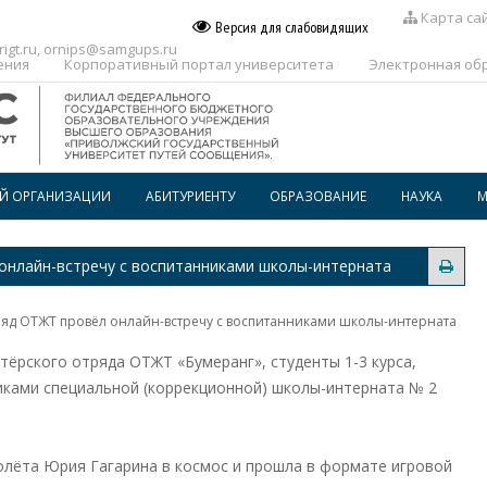
Карта са
Версия для слабовидящих
igt.ru
,
ornips@samgups.ru
ения
Корпоративный портал университета
Электронная об
ОЙ ОРГАНИЗАЦИИ
АБИТУРИЕНТУ
ОБРАЗОВАНИЕ
НАУКА
М
ПЕРЕЧЕНЬ ПРОФЕССИЙ И
РАСПИСАНИЕ
СПЕЦИАЛЬНОСТЕЙ, ПО КОТОРЫМ
онлайн-встречу с воспитанниками школы-интерната
ПРЕДОСТАВЛЯЕТСЯ
ГОСПОДДЕРЖКА
ВОСПИТАТЕЛЬНАЯ РАБОТА
ОБРАЗОВАТЕЛЬНОГО
КРЕДИТОВАНИЯ В СПО
яд ОТЖТ провёл онлайн-встречу с воспитанниками школы-интерната
ДОПОЛНИТЕЛЬНОЕ
ПРОФЕССИОНАЛЬНОЕ
ОБРАЗОВАНИЕ
тёрского отряда ОТЖТ «Бумеранг», студенты 1-3 курса,
иками специальной (коррекционной) школы-интерната № 2
БИБЛИОТЕКА
олёта Юрия Гагарина в космос и прошла в формате игровой