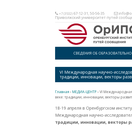
67-12-31, 50-56-35
info@or
+7 (3532)
Приволжский университет путей сообщ
СВЕДЕНИЯ ОБ ОБРАЗОВАТЕЛЬН
VI Международная научно-исследов
традиции, инновации, векторы разв
Главная
›
МЕДИА-ЦЕНТР
›
VI Международная
веке: традиции, инновации, векторы разви
18-19 апреля в Оренбургском инстит
Международная научно-исследовате
традиции, инновации, векторы р