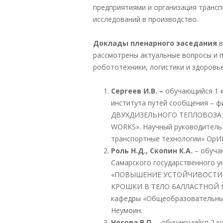
предприятиями и организация трансп
исследований в производство.
Доклады
пленарного заседания
в
рассмотрены актуальные вопросы и п
робототехники, логистики и здоровь
Сергеев И.В. –
обучающийся 1 
института путей сообщения 
ДВУХДИЗЕЛЬНОГО ТЕПЛОВОЗА 
WORKS». Научный руководитель 
транспортные технологии» ОрИП
Роль Н.Д., Скопин К.А.
– обуча
Самарского государственного у
«ПОВЫШЕНИЕ УСТОЙЧИВОСТИ 
КРОШКИ В ТЕЛО БАЛЛАСТНОЙ ПР
кафедры «Общеобразовательные
Неумоин.
Носова В.П.
– обучающийся 2 к