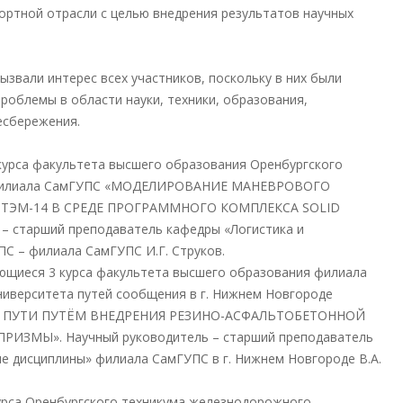
ортной отрасли с целью внедрения результатов научных
ызвали интерес всех участников, поскольку в них были
роблемы в области науки, техники, образования,
есбережения.
курса факультета высшего образования Оренбургского
– филиала СамГУПС «МОДЕЛИРОВАНИЕ МАНЕВРОВОГО
ТЭМ-14 В СРЕДЕ ПРОГРАММНОГО КОМПЛЕКСА SOLID
– старший преподаватель кафедры «Логистика и
С – филиала СамГУПС И.Г. Струков.
ющиеся 3 курса факультета высшего образования филиала
ниверситета путей сообщения в г. Нижнем Новгороде
ПУТИ ПУТЁМ ВНЕДРЕНИЯ РЕЗИНО-АСФАЛЬТОБЕТОННОЙ
ИЗМЫ». Научный руководитель – старший преподаватель
 дисциплины» филиала СамГУПС в г. Нижнем Новгороде В.А.
урса Оренбургского техникума железнодорожного