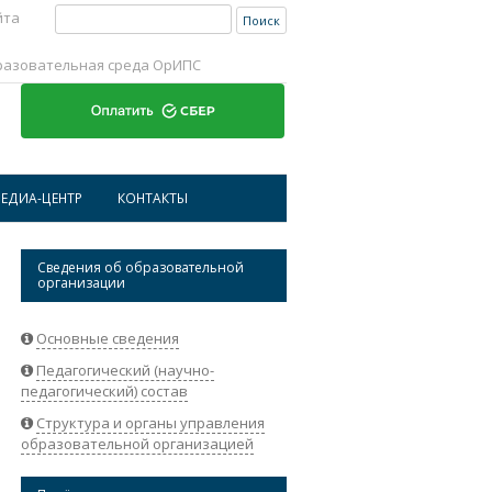
Найти:
йта
разовательная среда ОрИПС
Перейти к содержимому
ЕДИА-ЦЕНТР
КОНТАКТЫ
ИСТОРИЧЕСКАЯ СПРАВКА ОРИПС
АДРЕСА И ТЕЛЕФОНЫ
Сведения об образовательной
организации
НОВОСТИ
РЕКВИЗИТЫ ОРГАНИЗАЦИИ
АБИТУРИЕНТАМ
ОБРАТНАЯ СВЯЗЬ
Основные сведения
Педагогический (научно-
СТУДЕНТАМ
педагогический) состав
НАУКА
Структура и органы управления
образовательной организацией
СОТРУДНИКАМ