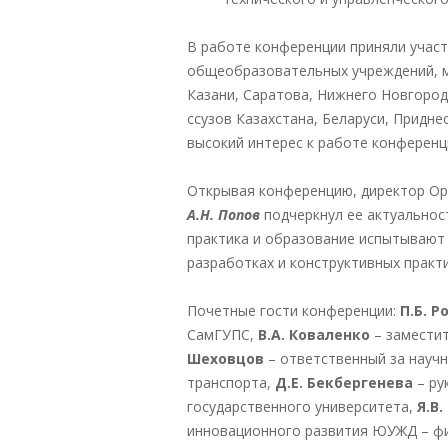
В работе конференции приняли участ
общеобразовательных учреждений, мо
Казани, Саратова, Нижнего Новгорода
ссузов Казахстана, Беларуси, Придн
высокий интерес к работе конференц
Открывая конференцию, директор Ор
А.Н. Попов
подчеркнул ее актуальност
практика и образование испытывают
разработках и конструктивных практ
Почетные гости конференции:
П.Б. 
СамГУПС,
В.А. Коваленко
– заместит
Шеховцов
– ответственный за науч
транспорта,
Д.Е. Бекбергенева
– ру
государственного университета,
Я.В
инновационного развития ЮУЖД – ф