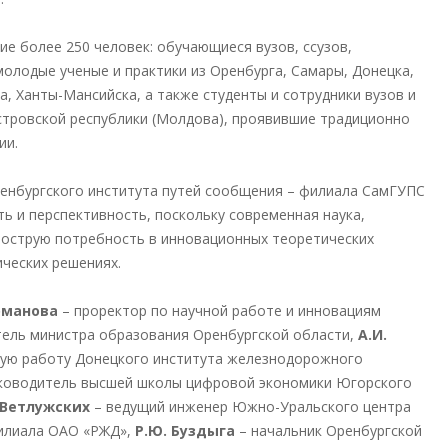
ие более 250 человек: обучающиеся вузов, ссузов,
лодые ученые и практики из Оренбурга, Самары, Донецка,
, Ханты-Мансийска, а также студенты и сотрудники вузов и
естровской республики (Молдова), проявившие традиционно
ии.
енбургского института путей сообщения – филиала СамГУПС
ь и перспективность, поскольку современная наука,
 острую потребность в инновационных теоретических
ических решениях.
Романова
– проректор по научной работе и инновациям
ель министра образования Оренбургской области,
А.И.
ную работу Донецкого института железнодорожного
ководитель высшей школы цифровой экономики Югорского
. Ветлужских
– ведущий инженер Южно-Уральского центра
илиала ОАО «РЖД»,
Р.Ю. Буздыга
– начальник Оренбургской