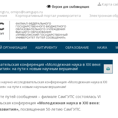
Карта са
Версия для слабовидящих
igt.ru
,
ornips@samgups.ru
ения
Корпоративный портал университета
Электронная об
ОЙ ОРГАНИЗАЦИИ
АБИТУРИЕНТУ
ОБРАЗОВАНИЕ
НАУКА
М
ПЕРЕЧЕНЬ ПРОФЕССИЙ И
РАСПИСАНИЕ
СПЕЦИАЛЬНОСТЕЙ, ПО КОТОРЫМ
ательская конференция «Молодежная наука в ХХI веке:
ПРЕДОСТАВЛЯЕТСЯ
ития»: на пути к новым научным вершинам!
ГОСПОДДЕРЖКА
ВОСПИТАТЕЛЬНАЯ РАБОТА
ОБРАЗОВАТЕЛЬНОГО
КРЕДИТОВАНИЯ В СПО
ДОПОЛНИТЕЛЬНОЕ
 научно-исследовательская конференция «Молодежная наука в ХХI
ПРОФЕССИОНАЛЬНОЕ
ОБРАЗОВАНИЕ
тия»: на пути к новым научным вершинам!
уте путей сообщения – филиале СамГУПС состоялась VI
БИБЛИОТЕКА
льская конференция
«Молодежная наука в ХХ
I
веке:
азвития»,
посвященная 50-летию СамГУПС.