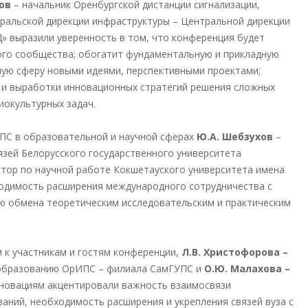
ров
– начальник Оренбургской дистанции сигнализации,
ральской дирекции инфраструктуры – Центральной дирекции
» выразили уверенность в том, что конференция будет
го сообщества; обогатит фундаментальную и прикладную
ную сферу новыми идеями, перспективными проектами;
й и выработки инновационных стратегий решения сложных
иокультурных задач.
ПС в образовательной и научной сферах
Ю.А. Шебзухов
–
зей Белорусского государственного университета
тор по научной работе Кокшетауского университета имена
одимость расширения международного сотрудничества с
ю обмена теоретическим исследовательским и практическим
к участникам и гостям конференции,
Л.В. Христофорова –
 образованию ОрИПС – филиала СамГУПС и
О.Ю. Малахова –
нновациям акцентировали важность взаимосвязи
ваний, необходимость расширения и укрепления связей вуза с