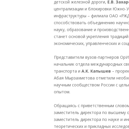
детской железной дороги,
Е.В. Заха
централизации и блокировки Южно-У
инфраструктуры – филиала ОАО «РЖД
способствовать объединению научно
науку, образование и производствен
станет основой укрепления традици
экономических, управленческих и соц
Представители вузов-партнеров ОрИ
начальник отдела международных свя
транспорта и
А.К. Капышев
– прорек
Абая Мырзахметова отметили необх
научным сообществом России с цель
опытом.
Обращаясь с приветственным словом 
заместитель директора по высшему
заместитель директора по науке и и
теоретических и прикладных исследо