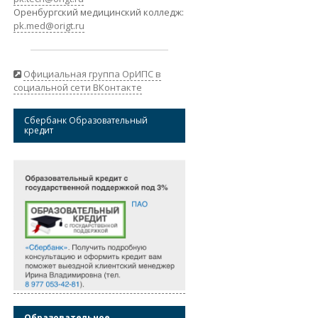
Оренбургский медицинский колледж:
pk.med@origt.ru
Официальная группа ОрИПС в
социальной сети ВКонтакте
Сбербанк Образовательный
кредит
Образовательное