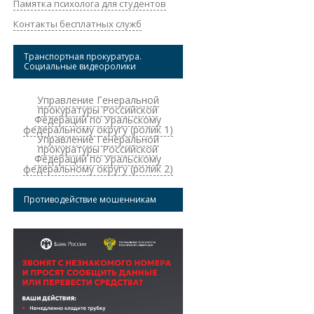
Памятка психолога для студентов
Контакты бесплатных служб
Транспортная прокуратура.
Социальные видеоролики
Управление Генеральной
прокуратуры Российской
Федерации по Уральскому
федеральному округу (ролик 1)
Управление Генеральной
прокуратуры Российской
Федерации по Уральскому
федеральному округу (ролик 2)
Противодействие мошенникам