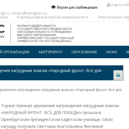
Карта са
Версия для слабовидящих
igt.ru
,
ornips@samgups.ru
ения
Корпоративный портал университета
Электронная об
ОЙ ОРГАНИЗАЦИИ
АБИТУРИЕНТУ
ОБРАЗОВАНИЕ
НАУКА
М
ПЕРЕЧЕНЬ ПРОФЕССИЙ И
РАСПИСАНИЕ
СПЕЦИАЛЬНОСТЕЙ, ПО КОТОРЫМ
ения нагрудным знаком «Народный фронт. Всё для
ПРЕДОСТАВЛЯЕТСЯ
ГОСПОДДЕРЖКА
ВОСПИТАТЕЛЬНАЯ РАБОТА
ОБРАЗОВАТЕЛЬНОГО
КРЕДИТОВАНИЯ В СПО
ДОПОЛНИТЕЛЬНОЕ
еремония награждения нагрудным знаком «Народный фронт. Всё для
ПРОФЕССИОНАЛЬНОЕ
ОБРАЗОВАНИЕ
Торжественная церемония награждения нагрудным знаком
БИБЛИОТЕКА
«НАРОДНЫЙ ФРОНТ. ВСЁ ДЛЯ ПОБЕДЫ» прошла в
Оренбургском президентском кадетском училище. Свою
награду получила Светлана Анатольевна Яночкина!