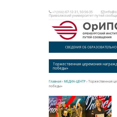
67-12-31, 50-56-35
info@or
+7 (3532)
Приволжский университет путей сообщ
СВЕДЕНИЯ ОБ ОБРАЗОВАТЕЛЬН
Торжественная церемония награжд
победы»
Главная
›
МЕДИА-ЦЕНТР
›
Торжественная ц
победы»