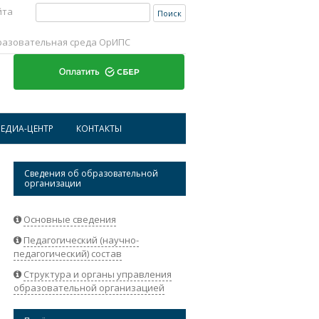
Найти:
йта
разовательная среда ОрИПС
Перейти к содержимому
ЕДИА-ЦЕНТР
КОНТАКТЫ
ИСТОРИЧЕСКАЯ СПРАВКА ОРИПС
АДРЕСА И ТЕЛЕФОНЫ
Сведения об образовательной
организации
НОВОСТИ
РЕКВИЗИТЫ ОРГАНИЗАЦИИ
АБИТУРИЕНТАМ
ОБРАТНАЯ СВЯЗЬ
Основные сведения
Педагогический (научно-
СТУДЕНТАМ
педагогический) состав
НАУКА
Структура и органы управления
образовательной организацией
СОТРУДНИКАМ