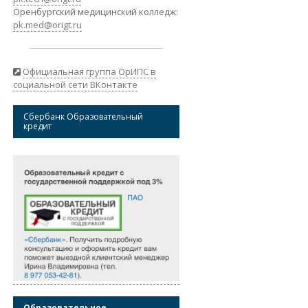
Оренбургский медицинский колледж:
pk.med@origt.ru
Официальная группа ОрИПС в
социальной сети ВКонтакте
Сбербанк Образовательный
кредит
Образовательное