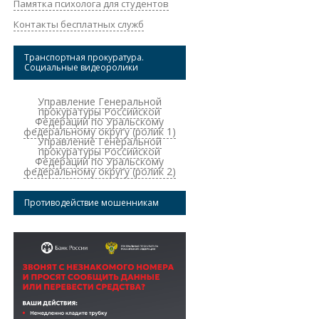
Памятка психолога для студентов
Контакты бесплатных служб
Транспортная прокуратура.
Социальные видеоролики
Управление Генеральной
прокуратуры Российской
Федерации по Уральскому
федеральному округу (ролик 1)
Управление Генеральной
прокуратуры Российской
Федерации по Уральскому
федеральному округу (ролик 2)
Противодействие мошенникам