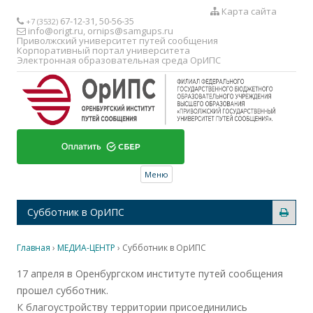
Карта сайта
67-12-31, 50-56-35
+7 (3532)
info@origt.ru
,
ornips@samgups.ru
Приволжский университет путей сообщения
Корпоративный портал университета
Электронная образовательная среда ОрИПС
Перейти к содержимому
Меню
Субботник в ОрИПС
Главная
›
МЕДИА-ЦЕНТР
›
Субботник в ОрИПС
17 апреля в Оренбургском институте путей сообщения
прошел субботник.
К благоустройству территории присоединились