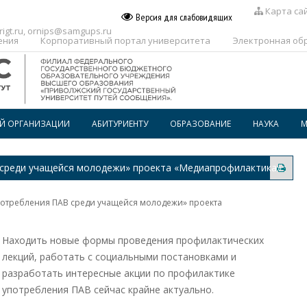
Карта са
Версия для слабовидящих
igt.ru
,
ornips@samgups.ru
ения
Корпоративный портал университета
Электронная об
ОЙ ОРГАНИЗАЦИИ
АБИТУРИЕНТУ
ОБРАЗОВАНИЕ
НАУКА
М
ПЕРЕЧЕНЬ ПРОФЕССИЙ И
РАСПИСАНИЕ
СПЕЦИАЛЬНОСТЕЙ, ПО КОТОРЫМ
среди учащейся молодежи» проекта «Медиапрофилактика»
ПРЕДОСТАВЛЯЕТСЯ
ГОСПОДДЕРЖКА
ВОСПИТАТЕЛЬНАЯ РАБОТА
ОБРАЗОВАТЕЛЬНОГО
КРЕДИТОВАНИЯ В СПО
потребления ПАВ среди учащейся молодежи» проекта
ДОПОЛНИТЕЛЬНОЕ
ПРОФЕССИОНАЛЬНОЕ
ОБРАЗОВАНИЕ
Находить новые формы проведения профилактических
БИБЛИОТЕКА
лекций, работать с социальными постановками и
разработать интересные акции по профилактике
употребления ПАВ сейчас крайне актуально.