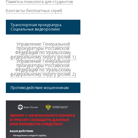
Памятка психолога для студентов
Контакты бесплатных служб
Транспортная прокуратура.
Социальные видеоролики
Управление Генеральной
прокуратуры Российской
Федерации по Уральскому
федеральному округу (ролик 1)
Управление Генеральной
прокуратуры Российской
Федерации по Уральскому
федеральному округу (ролик 2)
Противодействие мошенникам