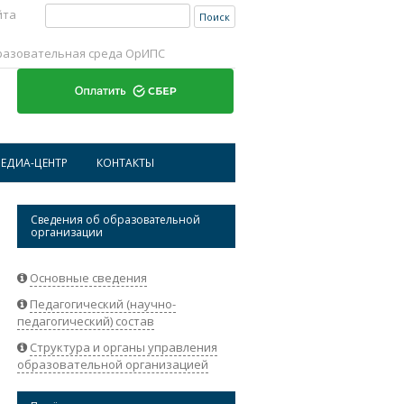
Найти:
йта
разовательная среда ОрИПС
Перейти к содержимому
ЕДИА-ЦЕНТР
КОНТАКТЫ
ИСТОРИЧЕСКАЯ СПРАВКА ОРИПС
АДРЕСА И ТЕЛЕФОНЫ
Сведения об образовательной
организации
НОВОСТИ
РЕКВИЗИТЫ ОРГАНИЗАЦИИ
АБИТУРИЕНТАМ
ОБРАТНАЯ СВЯЗЬ
Основные сведения
Педагогический (научно-
СТУДЕНТАМ
педагогический) состав
НАУКА
Структура и органы управления
образовательной организацией
СОТРУДНИКАМ