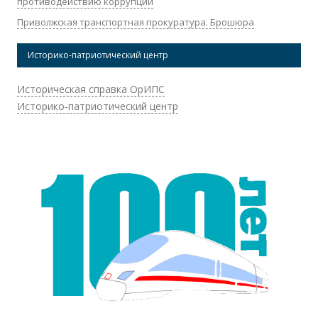
противодействию коррупции
Приволжская транспортная прокуратура. Брошюра
Историко-патриотический центр
Историческая справка ОрИПС
Историко-патриотический центр