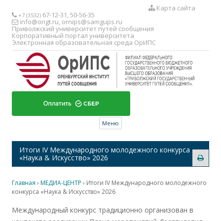
Карта сайта
67-12-31, 50-56-35
+7 (3532)
info@origt.ru
,
ornips@samgups.ru
Приволжский университет путей сообщения
Корпоративный портал университета
Электронная образовательная среда ОрИПС
Перейти к содержимому
Меню
Итоги IV Международного молодежного конкурса
«Наука & Искусство» 2026
Главная
›
МЕДИА-ЦЕНТР
›
Итоги IV Международного молодежного
конкурса «Наука & Искусство» 2026
Международный конкурс традиционно организован в