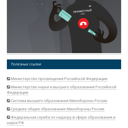
Полезные ссылки
Министерство просвещения Российской Федерации
Министерство науки и высшего образования Российской
Федерации
Система высшего образования Минобороны России
Среднее общее образование Минобороны России
Федеральная служба по надзору в сфере образования и
науки РФ