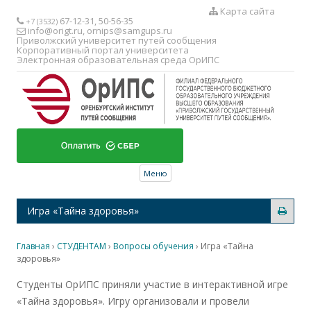
Карта сайта
67-12-31, 50-56-35
+7 (3532)
info@origt.ru
,
ornips@samgups.ru
Приволжский университет путей сообщения
Корпоративный портал университета
Электронная образовательная среда ОрИПС
Перейти к содержимому
Меню
Игра «Тайна здоровья»
Главная
›
СТУДЕНТАМ
›
Вопросы обучения
›
Игра «Тайна
здоровья»
Студенты ОрИПС приняли участие в интерактивной игре
«Тайна здоровья». Игру организовали и провели