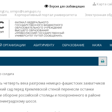
Карта са
Версия для слабовидящих
igt.ru
,
ornips@samgups.ru
ения
Корпоративный портал университета
Электронная об
ОЙ ОРГАНИЗАЦИИ
АБИТУРИЕНТУ
ОБРАЗОВАНИЕ
НАУКА
М
ПЕРЕЧЕНЬ ПРОФЕССИЙ И
РАСПИСАНИЕ
СПЕЦИАЛЬНОСТЕЙ, ПО КОТОРЫМ
ПРЕДОСТАВЛЯЕТСЯ
ГОСПОДДЕРЖКА
ВОСПИТАТЕЛЬНАЯ РАБОТА
ОБРАЗОВАТЕЛЬНОГО
КРЕДИТОВАНИЯ В СПО
о солдата
ДОПОЛНИТЕЛЬНОЕ
ПРОФЕССИОНАЛЬНОЕ
ОБРАЗОВАНИЕ
ась четверть века разгрома немецко-фашистских захватчиков
ский сад перед Кремлевской стеной перенесли останки
БИБЛИОТЕКА
и обороне российской столицы и похороненного в районе
енинградскому шоссе.