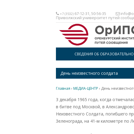
67-12-31, 50-56-35
info@or
+7 (3532)
Приволжский университет путей сообщ
СВЕДЕНИЯ ОБ ОБРАЗОВАТЕЛЬН
День неизвестного солдата
Главная
›
МЕДИА-ЦЕНТР
›
День неизвестног
3 декабря 1965 года, когда отмечал
в битве под Москвой, в Александров
Неизвестного Солдата, погибшего пр
Зеленограда, на 41-м километре по Л