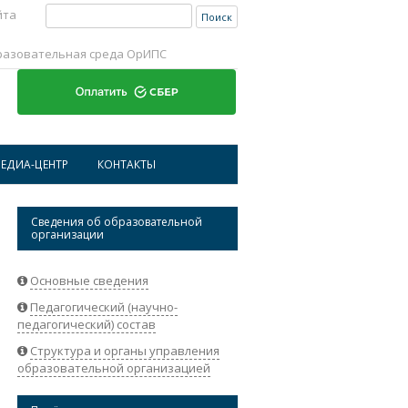
Найти:
йта
разовательная среда ОрИПС
Перейти к содержимому
ЕДИА-ЦЕНТР
КОНТАКТЫ
ИСТОРИЧЕСКАЯ СПРАВКА ОРИПС
АДРЕСА И ТЕЛЕФОНЫ
Сведения об образовательной
организации
НОВОСТИ
РЕКВИЗИТЫ ОРГАНИЗАЦИИ
АБИТУРИЕНТАМ
ОБРАТНАЯ СВЯЗЬ
Основные сведения
Педагогический (научно-
СТУДЕНТАМ
педагогический) состав
НАУКА
Структура и органы управления
образовательной организацией
СОТРУДНИКАМ