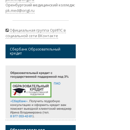
Оренбургский медицинский колледж:
pk.med@origt.ru
Официальная группа ОрИПС в
социальной сети ВКонтакте
Сбербанк Образовательный
кредит
Образовательное