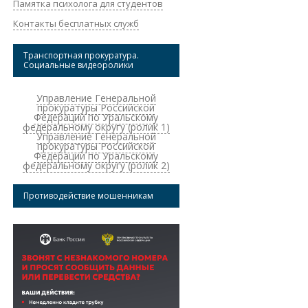
Памятка психолога для студентов
Контакты бесплатных служб
Транспортная прокуратура.
Социальные видеоролики
Управление Генеральной
прокуратуры Российской
Федерации по Уральскому
федеральному округу (ролик 1)
Управление Генеральной
прокуратуры Российской
Федерации по Уральскому
федеральному округу (ролик 2)
Противодействие мошенникам