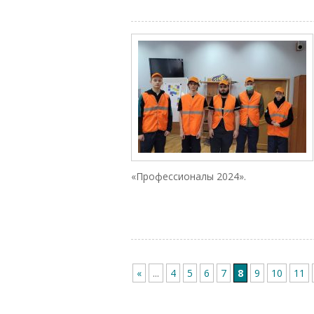
«Профессионалы 2024».
«
...
4
5
6
7
8
9
10
11