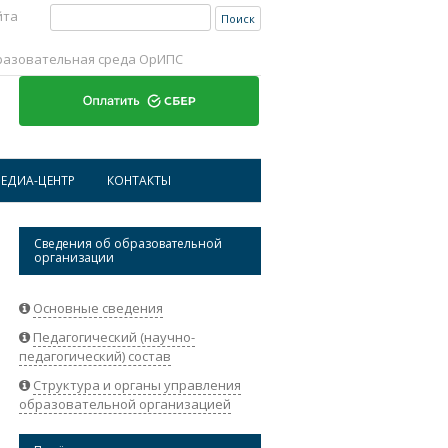
Найти:
йта
разовательная среда ОрИПС
Перейти к содержимому
ЕДИА-ЦЕНТР
КОНТАКТЫ
ИСТОРИЧЕСКАЯ СПРАВКА ОРИПС
АДРЕСА И ТЕЛЕФОНЫ
Сведения об образовательной
организации
НОВОСТИ
РЕКВИЗИТЫ ОРГАНИЗАЦИИ
АБИТУРИЕНТАМ
ОБРАТНАЯ СВЯЗЬ
Основные сведения
Педагогический (научно-
СТУДЕНТАМ
педагогический) состав
НАУКА
Структура и органы управления
образовательной организацией
СОТРУДНИКАМ