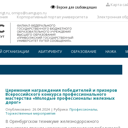
Карта са
Версия для слабовидящих
igt.ru
,
ornips@samgups.ru
ения
Корпоративный портал университета
Электронная об
ОЙ ОРГАНИЗАЦИИ
АБИТУРИЕНТУ
ОБРАЗОВАНИЕ
НАУКА
М
ПЕРЕЧЕНЬ ПРОФЕССИЙ И
РАСПИСАНИЕ
СПЕЦИАЛЬНОСТЕЙ, ПО КОТОРЫМ
ПРЕДОСТАВЛЯЕТСЯ
ГОСПОДДЕРЖКА
ВОСПИТАТЕЛЬНАЯ РАБОТА
ОБРАЗОВАТЕЛЬНОГО
КРЕДИТОВАНИЯ В СПО
ДОПОЛНИТЕЛЬНОЕ
Церемония награждения победителей и призеров
ПРОФЕССИОНАЛЬНОЕ
ОБРАЗОВАНИЕ
Всероссийского конкурса профессионального
мастерства «Молодые профессионалы железных
дорог»
БИБЛИОТЕКА
Опубликовано:
26.04.2024
| Рубрика:
Профессионалы
,
Торжественные мероприятия
В Оренбургском техникуме железнодорожного