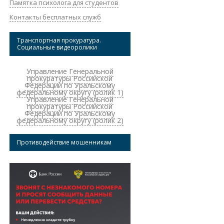
Памятка психолога для студентов
Контакты бесплатных служб
Транспортная прокуратура.
Социальные видеоролики
Управление Генеральной
прокуратуры Российской
Федерации по Уральскому
федеральному округу (ролик 1)
Управление Генеральной
прокуратуры Российской
Федерации по Уральскому
федеральному округу (ролик 2)
Противодействие мошенникам