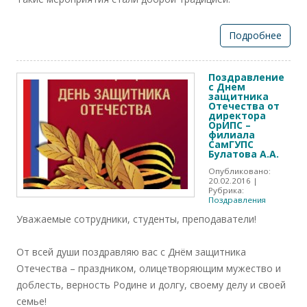
Подробнее
Поздравление
с Днем
защитника
Отечества от
директора
ОрИПС –
филиала
СамГУПС
Булатова А.А.
Опубликовано:
20.02.2016
|
Рубрика:
Поздравления
Уважаемые сотрудники, студенты, преподаватели!
От всей души поздравляю вас с Днём зaщитника
Отечества – праздником, олицетворяющим мужество и
доблесть, верность Родине и долгу, своему делу и своей
семье!