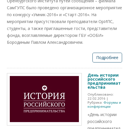
Оренбургского института путей сообщения – филиала
СамГУПС было проведено организационное мероприятие
по конкурсу «Умник-2016» и «Старт-2016». На
мероприятии присутствовали преподаватели ОрИПС,
студенты, а также приглашенные гости, представители
фонда, возглавляемые директором ГБУ «ООБИ»
Бородиным Павлом Александровичем.
Подробнее
День истории
российского
предпринимат
ельства
Опубликовано:
22.02.2016
|
Рубрика:
Форумы и
конференции
«День истории
российского
предпринимател