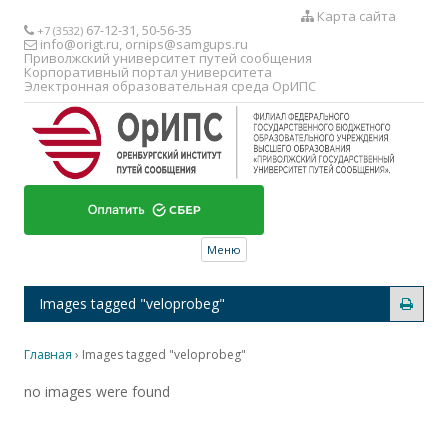
Карта сайта
67-12-31, 50-56-35
+7 (3532)
info@origt.ru
,
ornips@samgups.ru
Приволжский университет путей сообщения
Корпоративный портал университета
Электронная образовательная среда ОрИПС
Перейти к содержимому
Меню
Images tagged "veloprobeg"
Главная
›
Images tagged "veloprobeg"
no images were found