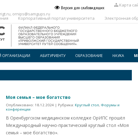
Карта са
Версия для слабовидящих
igt.ru
,
ornips@samgups.ru
ения
Корпоративный портал университета
Электронная об
Й ОРГАНИЗАЦИИ
АБИТУРИЕНТУ
ОБРАЗОВАНИЕ
НАУКА
М
ПЕРЕЧЕНЬ ПРОФЕССИЙ И
РАСПИСАНИЕ
СПЕЦИАЛЬНОСТЕЙ, ПО КОТОРЫМ
ПРЕДОСТАВЛЯЕТСЯ
ГОСПОДДЕРЖКА
ВОСПИТАТЕЛЬНАЯ РАБОТА
ОБРАЗОВАТЕЛЬНОГО
КРЕДИТОВАНИЯ В СПО
ДОПОЛНИТЕЛЬНОЕ
Моя семья – мое богатство
ПРОФЕССИОНАЛЬНОЕ
ОБРАЗОВАНИЕ
Опубликовано:
18.12.2024
| Рубрика:
Круглый стол
,
Форумы и
конференции
БИБЛИОТЕКА
В Оренбургском медицинском колледже ОрИПС прошёл
Международный научно-практический круглый стол «Моя
семья – мое богатство».