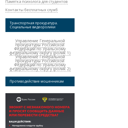
Памятка психолога для студентов
Контакты бесплатных служб
Транспортная прокуратура.
Социальные видеоролики
Управление Генеральной
прокуратуры Российской
Федерации по Уральскому
федеральному округу (ролик 1)
Управление Генеральной
прокуратуры Российской
Федерации по Уральскому
федеральному округу (ролик 2)
Противодействие мошенникам