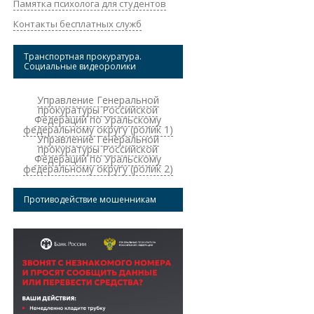
Памятка психолога для студентов
Контакты бесплатных служб
Транспортная прокуратура.
Социальные видеоролики
Управление Генеральной
прокуратуры Российской
Федерации по Уральскому
федеральному округу (ролик 1)
Управление Генеральной
прокуратуры Российской
Федерации по Уральскому
федеральному округу (ролик 2)
Противодействие мошенникам