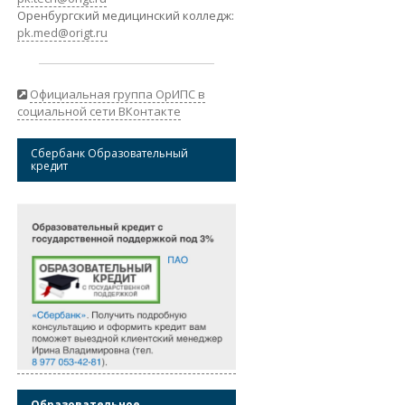
Оренбургский медицинский колледж:
pk.med@origt.ru
Официальная группа ОрИПС в
социальной сети ВКонтакте
Сбербанк Образовательный
кредит
Образовательное