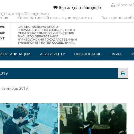
Карта са
Версия для слабовидящих
igt.ru
,
ornips@samgups.ru
ения
Корпоративный портал университета
Электронная об
ОЙ ОРГАНИЗАЦИИ
АБИТУРИЕНТУ
ОБРАЗОВАНИЕ
НАУКА
М
ПЕРЕЧЕНЬ ПРОФЕССИЙ И
РАСПИСАНИЕ
СПЕЦИАЛЬНОСТЕЙ, ПО КОТОРЫМ
2019
ПРЕДОСТАВЛЯЕТСЯ
ГОСПОДДЕРЖКА
ВОСПИТАТЕЛЬНАЯ РАБОТА
ОБРАЗОВАТЕЛЬНОГО
КРЕДИТОВАНИЯ В СПО
 сентябрь 2019
ДОПОЛНИТЕЛЬНОЕ
ПРОФЕССИОНАЛЬНОЕ
ОБРАЗОВАНИЕ
БИБЛИОТЕКА