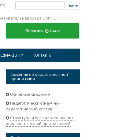
Найти:
йта
разовательная среда ОрИПС
Перейти к содержимому
ЕДИА-ЦЕНТР
КОНТАКТЫ
ИСТОРИЧЕСКАЯ СПРАВКА ОРИПС
АДРЕСА И ТЕЛЕФОНЫ
Сведения об образовательной
организации
НОВОСТИ
РЕКВИЗИТЫ ОРГАНИЗАЦИИ
АБИТУРИЕНТАМ
ОБРАТНАЯ СВЯЗЬ
Основные сведения
Педагогический (научно-
СТУДЕНТАМ
педагогический) состав
НАУКА
Структура и органы управления
образовательной организацией
СОТРУДНИКАМ